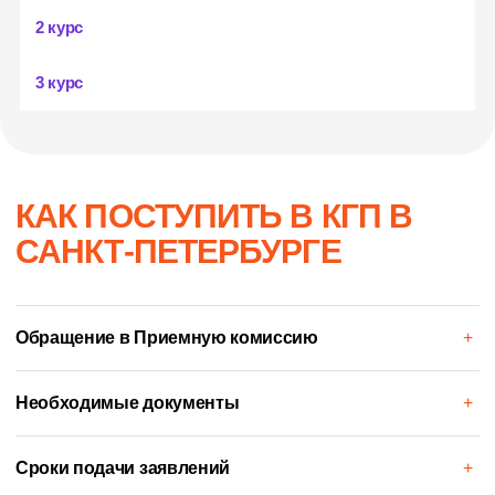
+
2 курс
Какие еще есть
+
профессии
3 курс
На специальности
"Экономика и
бухгалтерский учет"
также можно
освоить другие профессии:
КАК ПОСТУПИТЬ В КГП В
САНКТ-ПЕТЕРБУРГЕ
Обращение в Приемную комиссию
+
Необходимые документы
+
Сроки подачи заявлений
+