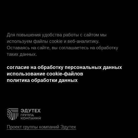
образовательная организация «Колледж городских
предпринимателей».
Лицензия № Л035-01271-78/00675512
абитуриентам
дистанционное обучение
вопрос - ответ
ход приемной кампании
информация о приеме
день открытых дверей
учебные планы
студентам
информация для студентов
преподаватели
оплата обучения
обучение профессии
обучение по специальностям
как проходит обучение
о нас
работодателям
о нас
блог
команда
сведения об организации