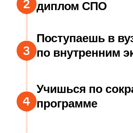
В колледже ты получаешь
специальность
ФГОС 38.02.08
Торговое дело
предприниматель
специалист по электронной
коммерции
среднее профессиональное