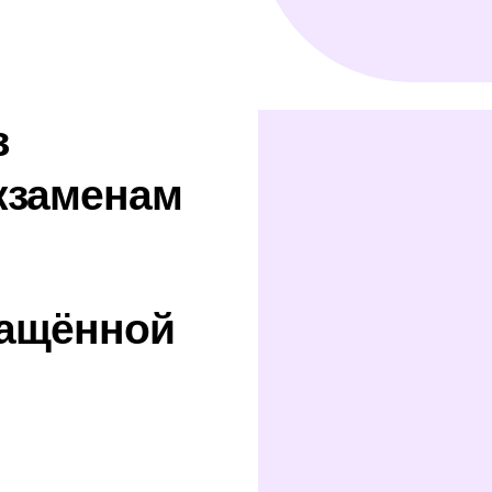
А в университете ты получаешь
вторую специальность
ФГОС 38.03.02
Менеджмент
директор по развитию
инновационный менеджер
венчурный инвестор
высшее образование