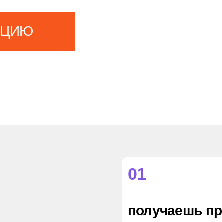
получаешь профессию уже через 2−3
года
02
можешь поступить в вуз без ЕГЭ
03
продолжаешь обучение
по сокращённой программе
04