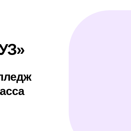
:
Туризм и
кономика и
Логи
гостеприимство
алтерский учет