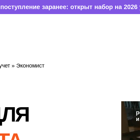
нее: открыт набор на 2026 учебный год
реальные проекты
и наставники-предприниматели
УРГЕ
расти,