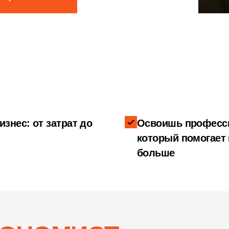
знес: от затрат до
Освоишь професси
который помогает
больше