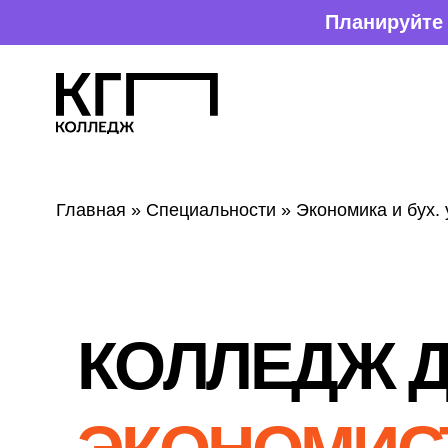
Планируйте поступление зара
Главная
»
Специальности
»
Экономика и бух. учет
» Экономист
К
О
ЛЛЕДЖ ДЛЯ
ЭКОНОМИСТА
В СА
НК
Т-ПЕТЕРБ
Шаг к профессии, которая помогает бизнесу 
а компаниям принимать точные и выгодные