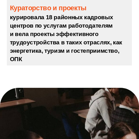
8 городских ярмарок вакансий
привлечение крупных работодателей
на мероприятия по трудоустройству
Благодарности от властей
награждена Комитетом по труду Санкт-
Петербурга за личный вклад
в реализацию государственной
политики в области труда и занятости
населения
Кураторство и проекты
курировала 18 районных кадровых
центров по услугам работодателям
и вела проекты эффективного