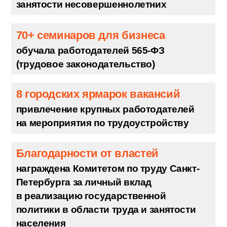
и легко нахожу общий язык
с работодателями, соискателями
и властями. Помогаю ребятам находить
работу, а городу — достойных
сотрудников!
2000+ трудоустроенных
подростков
участие в организации временной
занятости несовершеннолетних
70+ семинаров для бизнеса
обучала работодателей 565-ФЗ
(трудовое законодательство)