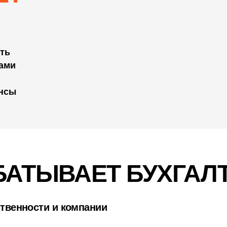
сть
тами
ансы
БАТЫВАЕТ БУХГАЛ
ственности и компании