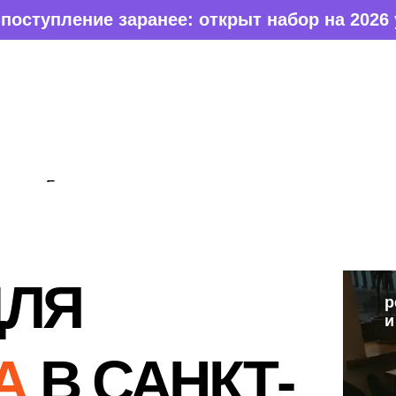
нее: открыт набор на 2026 учебный год
реальные проекты
и наставники-предприниматели
А
НК
Т-
ы
ь