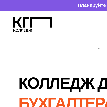
Планируйте поступление зара
Главная
»
Специальности
»
Экономика и бух. учет
» Бухгалтер
К
О
ЛЛЕДЖ ДЛЯ
БУХГАЛТЕРА
В С
ПЕТЕРБУРГЕ
Это отправная точка в профессии, где цифр
превращаются в уверенность и стабильност