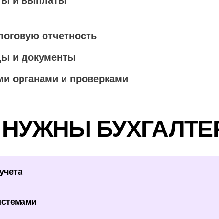
аты и выплаты
логовую отчетность
ды и документы
ми органами и проверками
 НУЖНЫ БУХГАЛТЕ
учета
системами