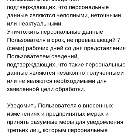
такая обработка осуществляется лицом,
осуществляющим обработку
персональных данных);
достижения цели обработки, уничтожить
или обеспечить уничтожение
персональных данных в срок, не
превышающий 30 (тридцати) дней с даты
достижения цели обработки
персональных данных.
Блокировать или обеспечить блокирование
персональных данных Пользователя, в
случае отсутствия возможности их
уничтожения, и обеспечивает уничтожение
персональных данных в срок не более чем
6 (шесть) месяцев, если иной срок не
установлен федеральными законами.
Уведомлять Роскомнадзор в случае
установления факта неправомерной или
случайной передачи (предоставления,