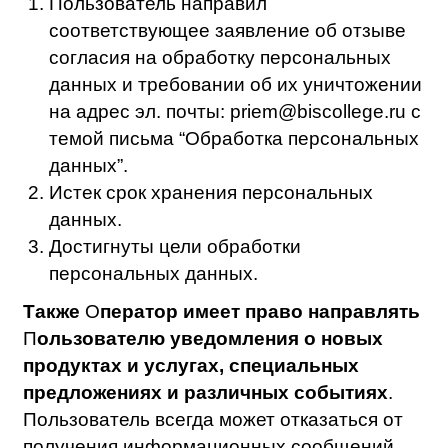
данных при обработке и не имеет права
на их дальнейшую передачу и
распространение;
Партнер гарантирует соблюдение
следующих мер по обеспечению
безопасности персональных данных при
их обработке: использование средств
защиты информации; обнаружение и
фиксация фактов несанкционированного
доступа к персональным данным и
принятие мер по восстановлению
персональных данных; ограничение
доступа к персональным данным;
регистрация и учет действий с
персональными данными; контроль и
оценка эффективности применяемых
мер по обеспечению безопасности
персональных данных.