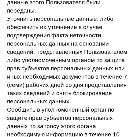
распространения, доступа) персональных
данных, повлекшей нарушение прав
субъектов персональных данных:
в течение 24 часов о произошедшем
инциденте, о предполагаемых причинах,
повлекших нарушение прав субъектов
персональных данных, и
предполагаемом вреде, нанесенном
правам субъектов персональных данных,
о принятых мерах по устранению
последствий соответствующего
инцидента.
В течение 72 часов о результатах
внутреннего расследования
выявленного инцидента, а также
предоставляет сведения о лицах,
действия которых стали причиной
выявленного инцидента (при наличии).