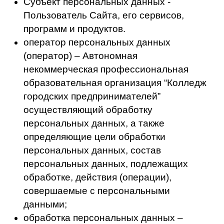
персональных данных, подлежащих
обработке, действия (операции),
совершаемые с персональными
данными;
обработка персональных данных –
любое действие (операция) или
совокупность действий (операций) с
персональными данными, совершаемых
с использованием средств
автоматизации или без их
использования. Обработка
персональных данных включает в себя, в
том числе: сбор; запись;
систематизацию; накопление; хранение;
уточнение (обновление, изменение);
извлечение; использование; передачу
(распространение, предоставление,
доступ); обезличивание; блокирование;
удаление; уничтожение.