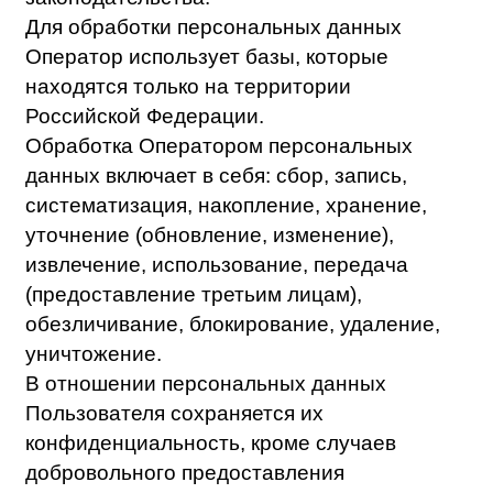
Пользователь направил
соответствующее заявление об отзыве
согласия на обработку персональных
данных и требовании об их уничтожении
на адрес эл. почты: priem@biscollege.ru с
темой письма “Обработка персональных
данных”.
Истек срок хранения персональных
данных.
Достигнуты цели обработки
персональных данных.
Также
О
ператор имеет право направлять
П
ользователю уведомления о новых
продуктах и услугах, специальных
предложениях и различных событиях
.
Пользователь всегда может отказаться от
получения информационных сообщений,