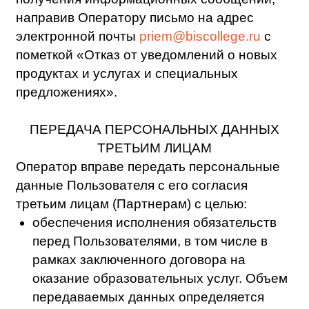
АКТУАЛИЗАЦИЯ, ИСПРАВЛЕНИЕ,
УДАЛЕНИЕ И УНИЧТОЖЕНИЕ
ПЕРСОНАЛЬНЫХ ДАННЫХ
Оператор обязуется:
Предоставить по запросу Пользователя в
порядке, установленном в ст.14
Федерального Закона №152 “О
персональных данных” информацию о
наличии персональных данных,
относящихся к этому Пользователю, а
также предоставить возможность
ознакомления с этими персональными
данными в течение 10 (десяти) дней с даты
получения запроса. Указанный срок может
быть продлен, но не более чем на 5 (пять)
рабочих дней, после того как отправлено в
адрес Пользователя мотивированное
уведомление с указанием причин
продления срока.