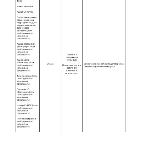
персональных данных.
Пользователь несет ответственность за
актуализацию персональных данных, в
случае их изменения.
Согласие Пользователя является
конкретным, предметным,
информированным, сознательным и
однозначным.
Выражением согласия на обработку
персональных данных является:
заполнение формы обратной связи, в
том числе заявки на обучение, заявки на
использование других сервисов Сайта.
Согласие на обработку своих
персональных данных, внесенных в поля
формы обратной связи, считается
предоставленным в момент нажатия
кнопки, подтверждающей отправку
заявки (кнопки могут называться