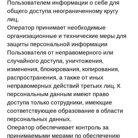
направив Оператору письмо на адрес
электронной почты
priem@biscollege.ru
с
пометкой «Отказ от уведомлений о новых
продуктах и услугах и специальных
предложениях».
ПЕРЕДАЧА ПЕРСОНАЛЬНЫХ ДАННЫХ
ТРЕТЬИМ ЛИЦАМ
Оператор вправе передать персональные
данные Пользователя с его согласия
третьим лицам (Партнерам) с целью:
обеспечения исполнения обязательств
перед Пользователями, в том числе в
рамках заключенного договора на
оказание образовательных услуг. Объем
передаваемых данных определяется
условиями договоров;
обеспечения простого и удобного
доступа Пользователя ко всем
мероприятиям Оператора;