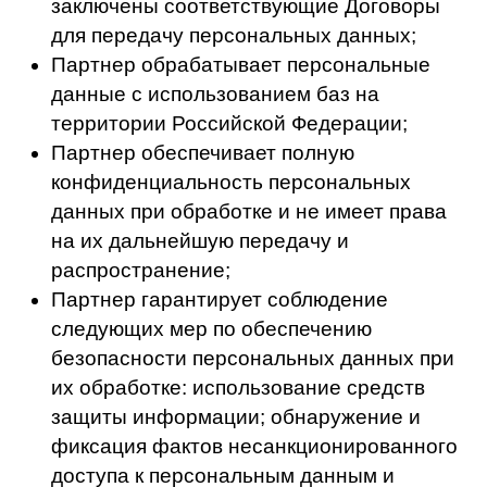
третьих лиц, которым персональные
данные этого Пользователя были
переданы.
Уточнить персональные данные, либо
обеспечить их уточнение в случае
подтверждения факта неточности
персональных данных на основании
сведений, представленных Пользователем
либо уполномоченным органом по защите
прав субъектов персональных данных или
иных необходимых документов в течение 7
(семи) рабочих дней со дня представления
таких сведений и снять блокирование
персональных данных.
Сообщить в уполномоченный орган по
защите прав субъектов персональных
данных по запросу этого органа
необходимую информацию в течение 10
(десяти) рабочих дней с даты получения