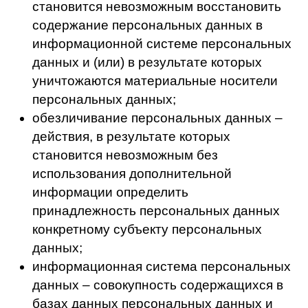
ПРАВОВЫЕ ОСНОВАНИЯ ОБРАБОТКИ
ПЕРСОНАЛЬНЫХ ДАННЫХ
Федеральный закон РФ от 27.07.2006 №
149-ФЗ «Об информации, информационных
технологиях и о защите информации».
Иные Федеральные законы и принятые на
их основе нормативные правовые акты,
регулирующие деятельность Оператора.
Договоры, заключаемые между
Оператором и субъектом персональных
данных.
Локальные правовые акты Оператора.
Согласие на обработку персональных
данных (в случаях, прямо не
предусмотренных законодательством РФ,
но соответствующих полномочиям
оператора).