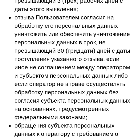
РФ.
Оператор обязуется не вносить изменений
Политику, направленных на ограничение
прав Пользователей.
Новая редакция Политики вступает в силу с
момента ее размещения на сайте
https://biscollege.ru/
Публикации новой редакции Политики
означает полное принятие ее условий
Пользователем.
В случае несогласия с новой редакцией
Политики Пользователь должен
немедленно прекратить использование
Сайта и его сервисов.
СВЕДЕНИЯ ОБ ОПЕРАТОРЕ
Автономная некоммерческая
профессиональная образовательная