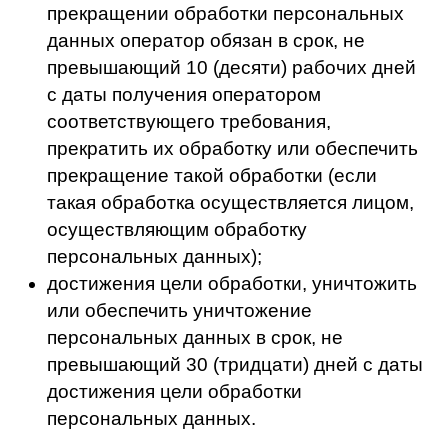
организация “Колледж городских
предпринимателей”
Юридический адрес: 197198, Россия, г.
Санкт-Петербург, вн.тер.г Муниципальный
Округ Кронверкское, Большой П.С. Пр-кт, д.
43, Литера А, помещение 6н
ИНН 7813668446
КПП 781301001
ОГРН 1227800146529
Электронный адрес: priem@biscollege.ru