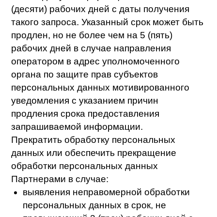
ОБРАЩЕНИЯ ПОЛЬЗОВАТЕЛЕЙ
При наличии у Пользователя вопросов,
требований или запросов относительно
обработки персональных данных, в том
числе отзыва согласия на их обработку, или
по любому иному вопросу необходимо
направить свое обращение на электронную
почту: sales@biscollege.ru.
Обращение должно быть отправлено с
адреса электронной почты,
предоставленному Пользователем
Оператору на сайте или в договоре в
качестве уполномоченного адреса
электронной почты.
ИЗМЕНЕНИЕ ПОЛИТИКИ
Оператор вправе вносить изменения в
Политику в любое время с целью
соблюдения требований законодательства