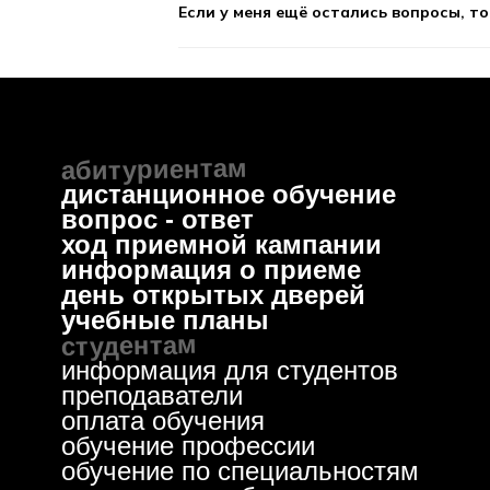
© 
об
Что такое курсы повышения кв
пр
Ли
Будет ли итоговый экзамен по
Что нужно для поступления н
Проект группы компаний Эдутех
Как проходит обучение? Старт
Как можно записаться на курс