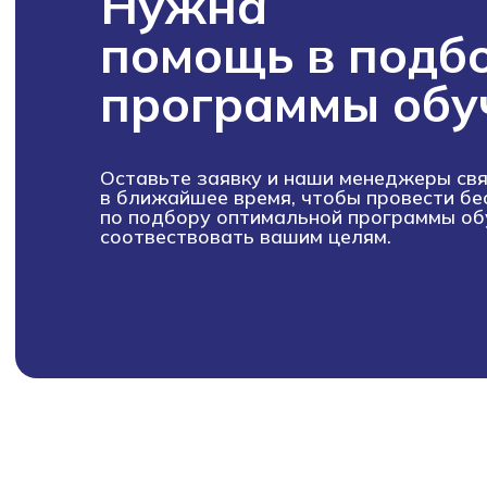
Нужна
помощь в подб
программы обу
абитуриентам
дистанционное обучение
вопрос - ответ
ход приемной кампании
Оставьте заявку и наши менеджеры свя
информация о приеме
в ближайшее время, чтобы провести б
день открытых дверей
по подбору оптимальной программы об
учебные планы
соотвествовать вашим целям.
студентам
информация для студентов
преподаватели
оплата обучения
обучение профессии
обучение по специальностям
как проходит обучение
о нас
работодателям
о нас
блог
команда
сведения об организации
реквизиты