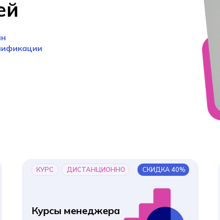
ей
йн
лификации
КУРС
ДИСТАНЦИОННО
СКИДКА 40%
Курсы менеджера