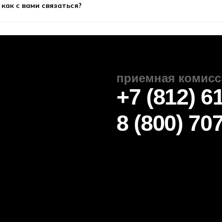
2025 Автономная некоммерческая профессиональная
разовательная организация «Колледж городских
алификации и кто может на них обучаться?
едпринимателей».
цензия № Л035-01271-78/00675512
сле окончания курсов? Какой документ я получу в к
согласие на обработку персональных данных
а курс? Есть ли вступительные экзамены на програ
использование cookie-файлов
политика обработки данных
 курсов привязан к учебному году?
Для повышения удобства работы с сайтом мы
используем файлы cookie и веб-аналитику. Оставаясь на
сайте, вы соглашаетесь на обработку таких данных.
ы?