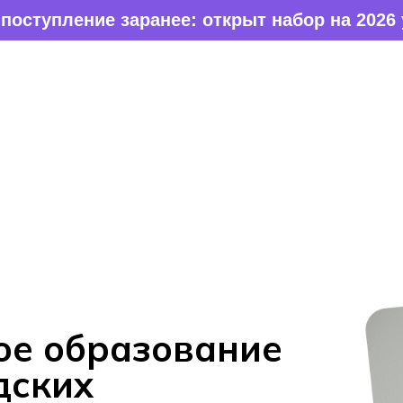
нее: открыт набор на 2026 учебный год
ание
ое образование
дских