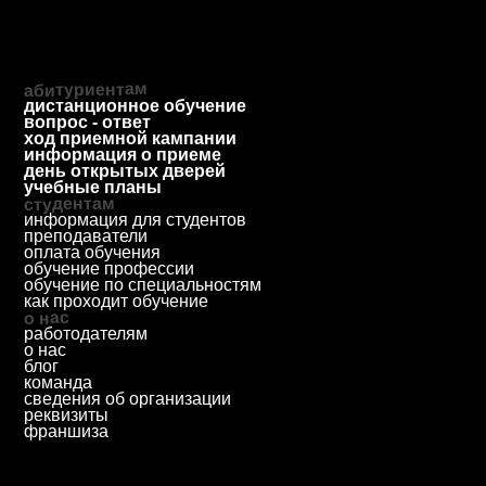
Большой пр. П.С., д. 43
© 2025 Автономная некоммерческая профессиональная
образовательная организация «Колледж городских
предпринимателей».
Лицензия № Л035-01271-78/00675512