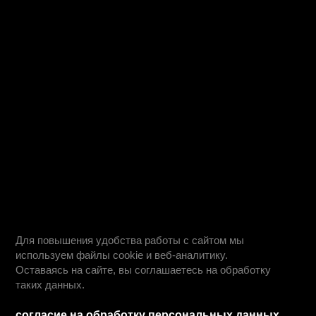
абитуриентам
дистанционное обучение
вопрос - ответ
ход приемной кампании
информация о приеме
день открытых дверей
учебные планы
студентам
информация для студентов
преподаватели
оплата обучения
обучение профессии
обучение по специальностям
как проходит обучение
о нас
работодателям
о нас
блог
команда
сведения об организации
реквизиты
франшиза