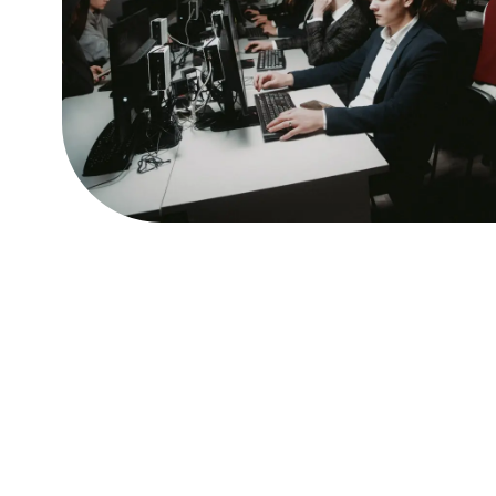
ДЛЯ АБИТУРИЕНТО
абитуриенту
Ты здесь на своём месте, если:
ЛЮБИШЬ РИСОВАТЬ,
НО НЕ ХОЧЕШЬ, ЧТОБЫ
ЭТО ОСТАЛОСЬ ХОББИ
и ищешь путь, как превратить навык
в профессию и стабильный доход