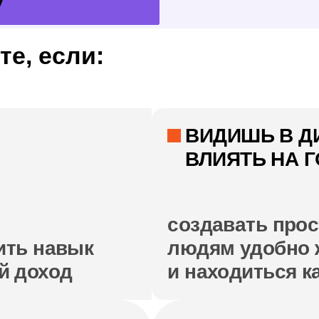
01
02
Рисунок и
Трехмерная
создание
визуализация
концепции
проекта
05
06
Управление
Навыки делового
проектом
общения