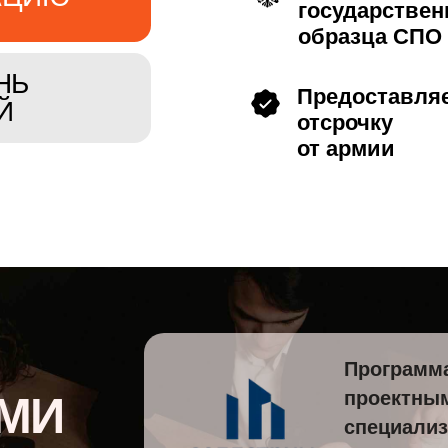
С ЭТОЙ СПЕЦИАЛЬНОСТЬЮ 
СМОЖЕШЬ НАЧАТЬ КАРЬЕРУ 
СТУДИИ ИЛИ НА ФРИЛАНСЕ
Программа
проектны
МИ
В КГП ты изучишь интерьерный рисунок
специализ
пространственную визуализацию,