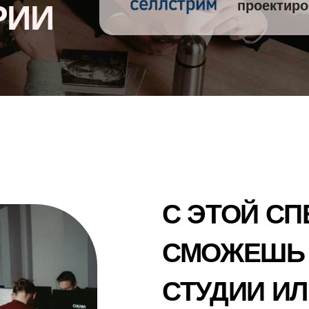
проектиро
РИИ
научишься подбирать материалы и
цветовую палитру, оформлять докумен
и общаться с клиентами.
Дизайнер интерьера — профессия,
нужная застройщикам и мебельному
производству