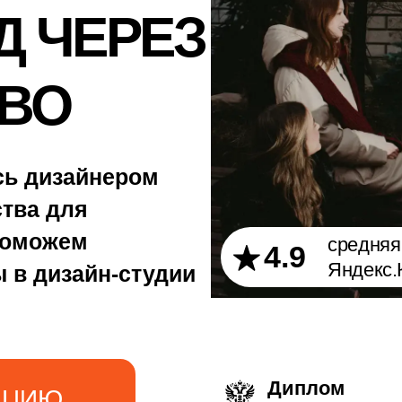
средняя оценка на платформах:
4.9
Яндекс.Карты, 2ГИС и Zoon
дии
Диплом
Приём
государственного
по аттестату — бе
образца СПО
результатов ОГЭ/
ЕГЭ
Предоставляем
Реальные проект
отсрочку
и наставники-
от армии
предприниматели