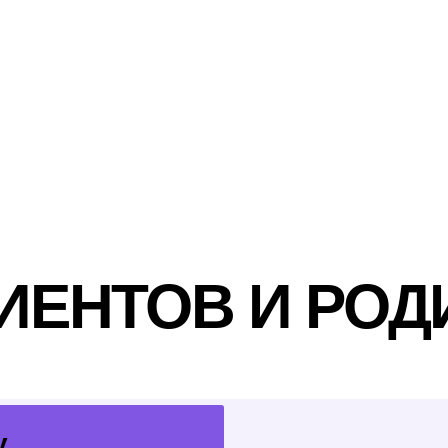
СТРЕМИШЬСЯ МОНЕТИЗИРОВАТЬ
ВКУС И НАСМОТРЕННОСТЬ
собирать портфолио, брать первые
заказы и рано входить в индустрию