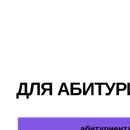
ХОЧЕШЬ НАУЧИТЬСЯ ПЕРЕВОДИТЬ
ИДЕИ ИЗ СКЕТЧА В РЕАЛЬНЫЕ
ПРОЕКТЫ
от концепции до реализованных
пространств, которые становятся
частью городской среды
ДУМАЕШЬ СТРАТЕГИЧЕСКИ
хочешь свою студию дизайна, которая
будет приносит прибыль