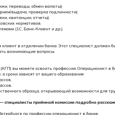
жи, переводы, обмен валюты).
прием/выдача, проверка подлинности).
ки, квитанции, отчеты).
ковских нормативов.
емами (1С, Банк-Клиент и др.).
я клиент в отделении банка. Этот специалист должен 
ать возникающие вопросы.
(КГП) вы можете освоить профессию Операционист в б
 а сроки зависят от вашего образования:
ассов,
ассов.
ственного образца, открывающий возможности для тру
— специалисты приёмной комиссии подробно расскажу
Дополнительное
образование
Петербурге по профессии операционист в банке.