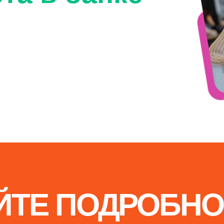
ОДРОБНОСТИ О
УПЛЕНИИ
пециальности: «Экономика
ет» (38.02.01) и «Торговое
. Это ваш шанс получить
профессию и построить
ру в мире финансов и
 КОНСУЛЬТАЦИЮ
иняйтесь к нам — здесь
я ваше будущее!