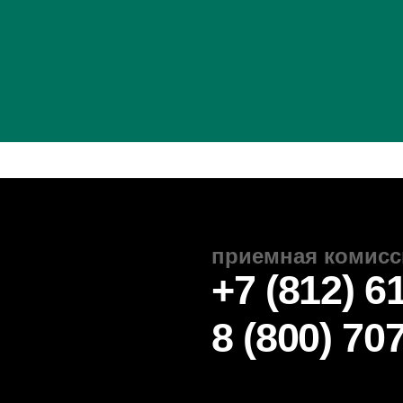
2025 Автономная некоммерческая профессиональная
разовательная организация «Колледж городских
едпринимателей».
цензия № Л035-01271-78/00675512
согласие на обработку персональных данных
использование cookie-файлов
политика обработки данных
Для повышения удобства работы с сайтом мы
используем файлы cookie и веб-аналитику. Оставаясь на
сайте, вы соглашаетесь на обработку таких данных.