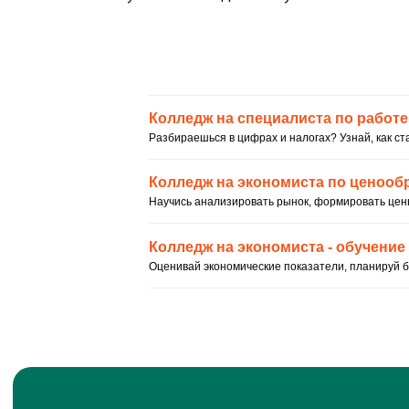
абитуриентам
дистанционное обучение
вопрос - ответ
ход приемной кампании
информация о приеме
день открытых дверей
учебные планы
студентам
информация для студентов
преподаватели
оплата обучения
обучение профессии
обучение по специальностям
как проходит обучение
о нас
работодателям