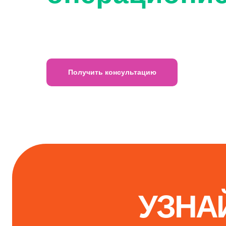
Получить консультацию
УЗНАЙТЕ П
ПОСТ
Открыт набор на с
и бухгалтерский уч
дело» (38.02.08)
востребованную 
успешную карье
ПОЛУЧИТЬ
бизнеса. Присоед
начинаетс