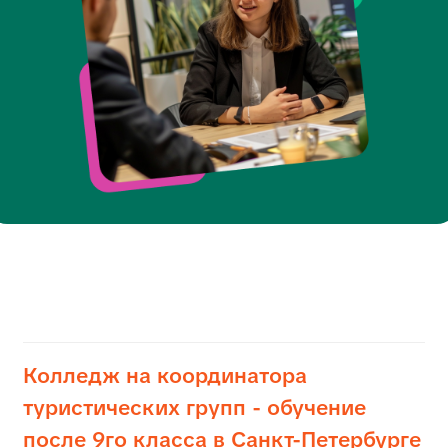
- поступление без ОГЭ - КГП
Узнайте, как стать координатором туристических
групп! Организация экскурсий, сопровождение
туристов, взаимодействие с гидами и отелями.
Колледж на менеджера по работе с
международными клиентами -
обучение после 9го класса в Санкт-
Петербурге - поступление без ОГЭ -
КГП
Работайте с иностранными туристами, организуйте
путешествия, бронируйте услуги и ведите переговоры
на международном уровне.
Колледж на администратора
гостиницы - обучение после 9го
класса в Санкт-Петербурге -
поступление без ОГЭ - КГП