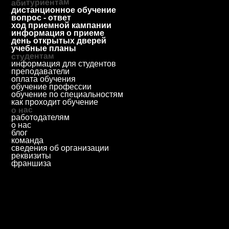
ответим за 1 будний день
priem@biscollege.ru
197198, Санкт-Петербург,
Большой пр. П.С., д. 43