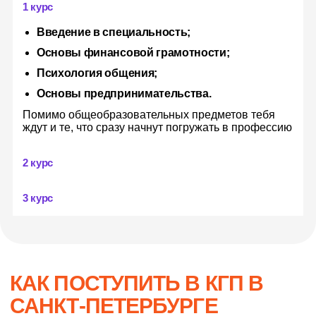
1 курс
Введение в специальность;
Основы финансовой грамотности;
Психология общения;
Основы предпринимательства.
Помимо общеобразовательных предметов тебя
ждут и те, что сразу начнут погружать в профессию
+
2 курс
+
3 курс
Колледж на специалиста по
госзакупкам - обучение после 9го
КАК ПОСТУПИТЬ В КГП В
класса в Санкт-Петербурге -
САНКТ-ПЕТЕРБУРГЕ
поступление без ОГЭ - КГП