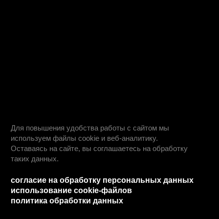
© 2025 Автономная некоммерческая профессиональная
образовательная организация «Колледж городских
предпринимателей».
Лицензия № Л035-01271-78/00675512
абитуриентам
дистанционное обучение
вопрос - ответ
ход приемной кампании
информация о приеме
день открытых дверей
учебные планы
студентам
информация для студентов
преподаватели
оплата обучения
обучение профессии
обучение по специальностям
как проходит обучение