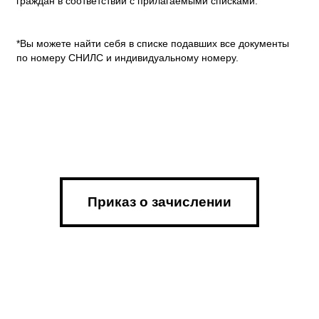
по номеру СНИЛС и индивидуальному номеру.
Приказ о зачислении
РЕКОМЕНДОВАННЫЕ К ЗАЧИСЛЕНИЮ
Нижеперечисленные абитуриенты рекомендованы к
зачислению при условии предоставления полного пакета
документов в приемную комиссию в срок до 28 августа 2025
года включительно.