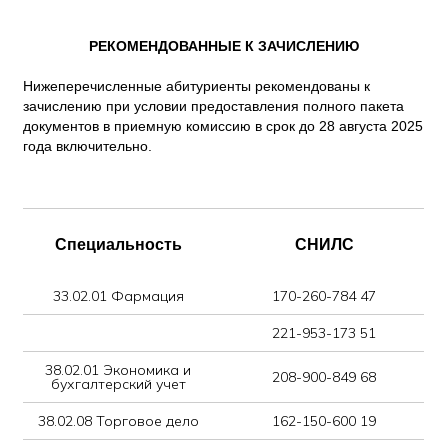
Специальность
СНИЛС
33.02.01 Фармация
170-260-784 47
221-953-173 51
38.02.01 Экономика и
208-900-849 68
бухгалтерский учет
38.02.08 Торговое дело
162-150-600 19
169-169-607 15
169-484-728 31
170-288-529 76
174-242-626 60
174-504-969 86
178-845-813 36