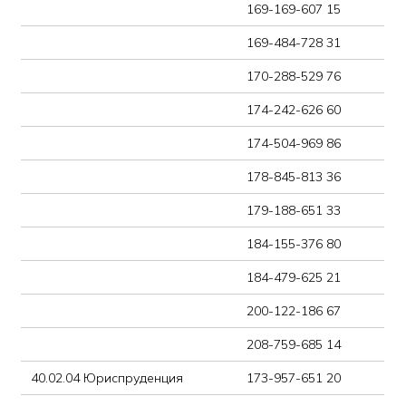
179-188-651 33
184-155-376 80
184-479-625 21
200-122-186 67
208-759-685 14
40.02.04 Юриспруденция
173-957-651 20
43.02.16 Туризм и
156-949-541 23
гостеприимство
179-454-729 25
192-693-556 17
209-039-711 55
43.02.17 Технологии
138-641-488 84
индустрии красоты
143-669-541 87
144-022-563 16
145-306-439 44