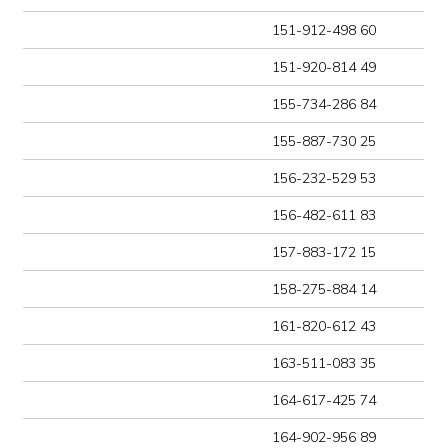
164-617-425 74
164-902-956 89
165-332-368 61
165-587-173 08
165-660-925 93
166-073-436 69
166-705-433 81
166-934-178 07
166-994-103 18
167-283-962 09
167-402-582 70
167-766-871 39
167-918-723 23
168-029-151 72