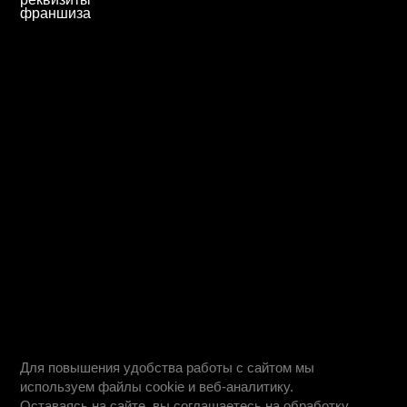
абитуриентам
дистанционное обучение
вопрос - ответ
ход приемной кампании
информация о приеме
день открытых дверей
учебные планы
студентам
информация для студентов
преподаватели
оплата обучения
обучение профессии
обучение по специальностям
как проходит обучение
о нас
работодателям
о нас
блог
команда
сведения об организации
реквизиты
франшиза