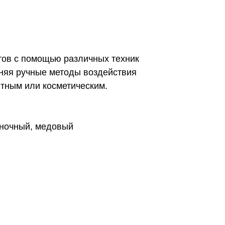
ровье пациентов с помощью различных техник
темами, применяя ручные методы воздействия
 антицеллюлитным или косметическим.
ренажный, баночный, медовый