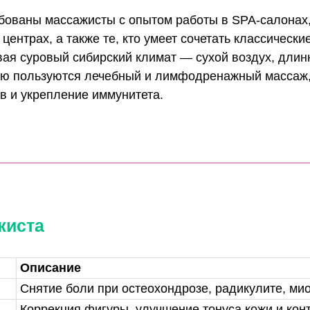
ие и лимфоток
уставов и эластичность тканей
уальные программы массажных сеансов
зного возраста и состояния здоровья
ормы и правила безопасности
востребованы массажисты с опытом работы в 
нских центрах, а также те, кто умеет сочетат
Учитывая суровый сибирский климат — сухой в
ярностью пользуются лечебный и лимфодрена
 отёков и укрепление иммунитета.