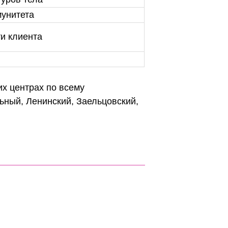
дикулите, миозитах
а кожи и контуров тела
поддержка иммунитета
од потребности клиента
ение рисков
 и медицинских центрах по всему