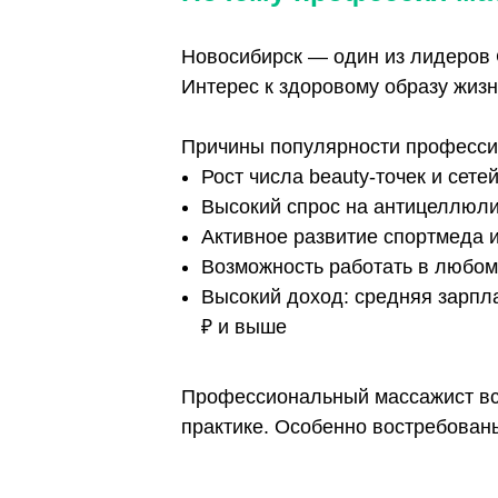
Умеет находить общий яз
Ценит естественные мет
Профессия особенно актуал
в сфере wellness, beauty и
Почему профессия
Новосибирск — один из лид