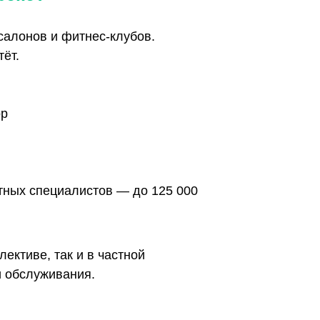
нские знания с эстетикой и красотой, работая
Новосибирске?
ентров, SPA-салонов и фитнес-клубов.