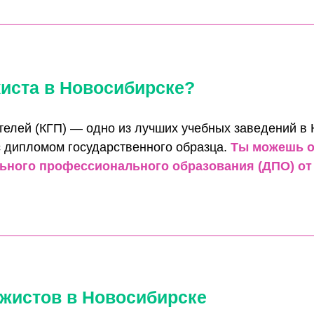
у жизни и естественным методам оздоровления
офессии:
 сетей: L’Officiel Wellness, SPA LAB, Body & S
целлюлитный, лимфодренажный и лечебный ма
тмеда и реабилитации
 любом районе: от центра до микрорайонов
зарплата массажиста в Новосибирске — от 58
ст всегда найдёт применение своим навыкам —
ебованы мастера с дипломом, пониманием ана