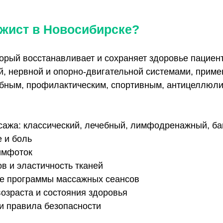
ассажист в Новосибирске?
ст, который восстанавливает и сохраняет здо
ышечной, нервной и опорно-двигательной сис
ть лечебным, профилактическим, спортивным,
ы массажа: классический, лечебный, лимфод
яжение и боль