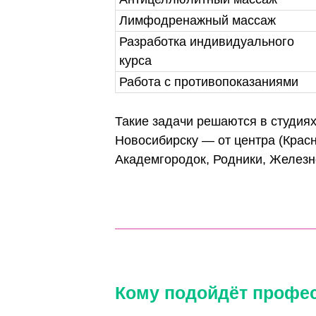
Примеры задач м
Задача
Проведение лечебного ма
Антицеллюлитный массаж
Лимфодренажный массаж
Разработка индивидуальн
курса
Работа с противопоказан
Такие задачи решаются в с