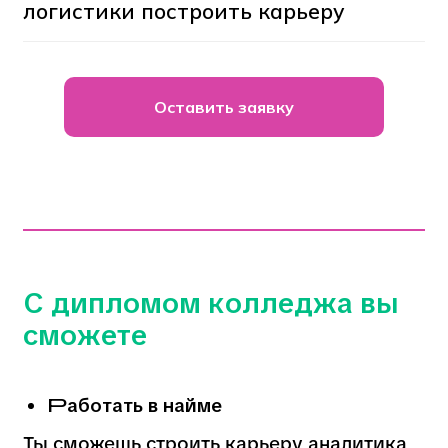
Практико-ориентированное обучение
с реальными кейсами местных
предприятий.
Оставить заявку
Профессия востребована на рынке
труда города.
Доступное поступление после 9
класса.
Возможность начать карьеру сразу
после колледжа или продолжить
обучение в вузе.
Колледж городских
предпринимателей в Новосибирске
помогает выпускникам получить
современную специальность, построить
успешную карьеру в сфере закупок и
логистики и стать частью нового
поколения специалистов, развивающих