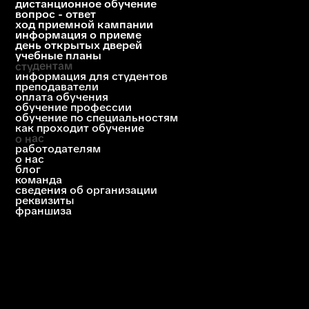
+7 (812) 615-86-17
8 (800) 707-75-36
ответим за 1 будний день
priem@biscollege.ru
197198, Санкт-Петербург,
Большой пр. П.С., д. 43