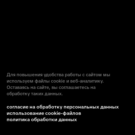
© 2025 Автономная некоммерческая профессиональная
образовательная организация «Колледж городских
предпринимателей».
Лицензия № Л035-01271-78/00675512
абитуриентам
дистанционное обучение
вопрос - ответ
ход приемной кампании
информация о приеме