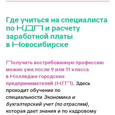
Где учиться и кем работать
после колледжа
В
Колледже городских
предпринимателей (КГП)
можно
освоить профессию специалиста по КДП
и расчету зарплаты за 2−3 года.
Обучение доступно
после 9 или 11
класса
,
без сдачи ЕГЭ.
Вы научитесь:
вести кадровое делопроизводство
и готовить кадровые документы;
рассчитывать зарплату, отпускные
и другие выплаты;
работать в специализированных
программах (1С, Excel);
формировать отчётность для