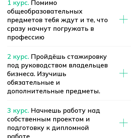
Работать в найме
Ты сможешь стать кадровым
специалистом, бухгалтером по зарплате
или инспектором отдела кадров.
Создать свой стартап
Можно открыть аутсорсинговую фирму
по ведению кадрового учёта для других
компаний.
Повышать квалификацию
После обучения в колледже сможешь
поступить в вуз, стать главным
бухгалтером, HR‑менеджером или
руководителем финансового отдела.