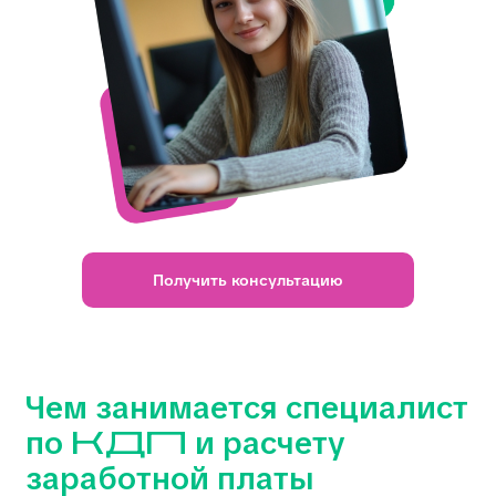
Чем занимается специалист
по КДП и расчету
заработной платы
Получить консультацию
в Новосибирске
Специалист по кадровому
делопроизводству —
это человек,
который оформляет трудовые
отношения, следит за документацией,
ведет личные дела сотрудников и готовит
приказы.
Специалист по расчету