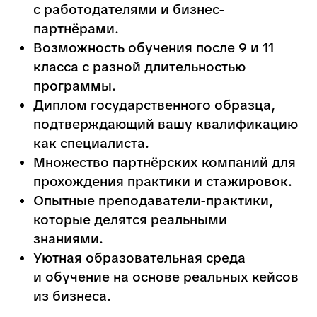
Вступительные
испытания
Профессии этого факультета
Специалист по управленческому
учету – анализ финансов компании,
обучение в колледже Новосибирска -
КГП
Управленческий учет помогает бизнесу
принимать взвешенные решения. Узнай, чем
занимается специалист по управленческому
учету и почему эта профессия востребована!
Финансовый аналитик – эксперт в
анализе данных, обучение в
колледже Новосибирска - КГП