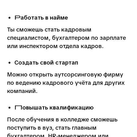
подтверждающий вашу квалификацию
как специалиста.
Множество партнёрских компаний для
прохождения практики и стажировок.
Опытные преподаватели-практики,
которые делятся реальными
знаниями.
Уютная образовательная среда
и обучение на основе реальных кейсов
из бизнеса.
Колледж городских
предпринимателей —
это надёжный
старт для тех, кто хочет получить
актуальную профессию и стабильную
работу. Здесь будущие специалисты
по КДП и расчету заработной платы
приобретают знания, необходимые для
успешной карьеры в крупнейших