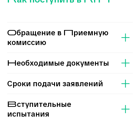
FAQ: часто задаваемые
вопросы
Можно ли поступить после 9
класса?
Какие предметы нужно сдавать
при поступлении?
Есть ли возможность обучения на
заочной форме?