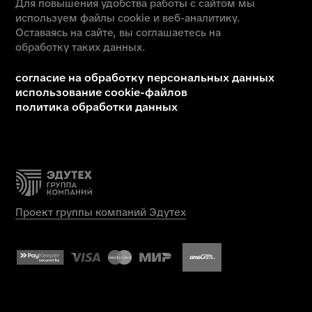
© 2025 Автономная некоммерческая профессиональная
образовательная организация «Колледж городских
предпринимателей».
Лицензия № Л035-01271-78/00675512
абитуриентам
дистанционное обучение
вопрос - ответ
ход приемной кампании
информация о приеме
день открытых дверей
учебные планы
студентам
информация для студентов
преподаватели
оплата обучения
обучение профессии
обучение по специальностям
как проходит обучение
о нас