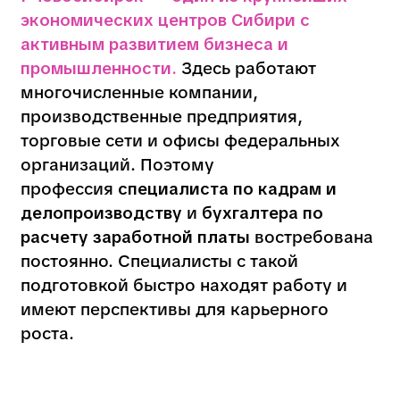
по КДП и расчету
заработной платы
в Новосибирске
Получить востребованную профессию
можно уже после 9 или 11 класса
в Колледже городских
предпринимателей (КГП).
Здесь
проходит обучение по
специальности
Экономика и
бухгалтерский учет (по отраслям)
,
которая дает знания и по кадровому
делопроизводству, и по расчету
заработной платы.