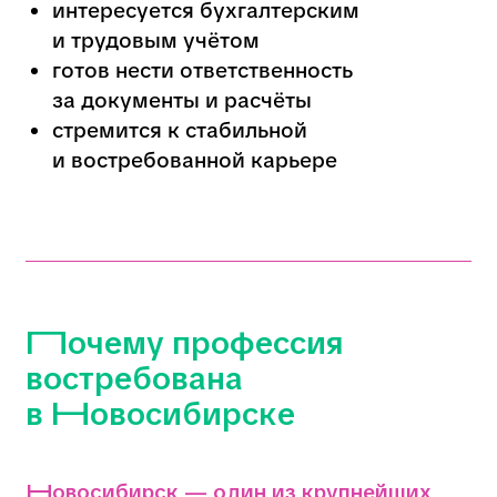
экономических центров Сибири с
активным развитием бизнеса и
промышленности.
Здесь работают
многочисленные компании,
производственные предприятия,
торговые сети и офисы федеральных
организаций. Поэтому
профессия
специалиста по кадрам и
делопроизводству
и
бухгалтера по
расчету заработной платы
востребована
постоянно. Специалисты с такой
подготовкой быстро находят работу и
имеют перспективы для карьерного
роста.
Где учиться на специалиста