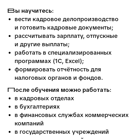
Программа обучения специалиста по КДП и расчету
зарплаты
1 курс.
Помимо
общеобразовательных
предметов тебя ждут и те, что
сразу начнут погружать в
профессию
2 курс.
Пройдёшь стажировку
под руководством владельцев
бизнеса. Изучишь
обязательные и
дополнительные предметы.
3 курс.
Начнешь работу над
собственным проектом и