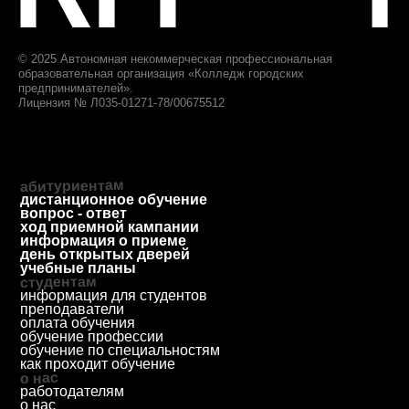
приемная комиссия
+7 (812) 615-86-17
8 (800) 707-75-36
ответим за 1 будний день
priem@biscollege.ru