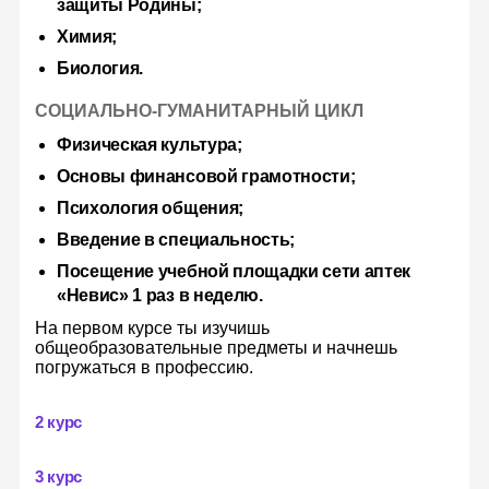
защиты Родины;
Химия;
Биология.
СОЦИАЛЬНО-ГУМАНИТАРНЫЙ ЦИКЛ
Физическая культура;
Основы финансовой грамотности;
Психология общения;
Введение в специальность;
Посещение учебной площадки сети аптек
«Невис» 1 раз в неделю.
На первом курсе ты изучишь
общеобразовательные предметы и начнешь
погружаться в профессию.
Какие еще есть
+
профессии
2 курс
+
3 курс
На специальности
"Фармация"
также можно