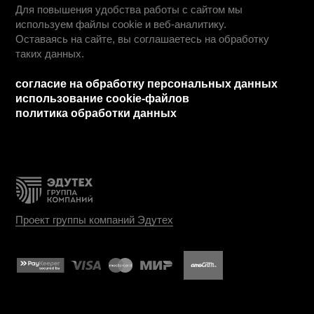
абитуриентам
дистанционное обучение
вопрос - ответ
ход приемной кампании
информация о приеме
день открытых дверей
учебные планы
студентам
информация для студентов
преподаватели
оплата обучения
обучение профессии
обучение по специальностям
как проходит обучение
о нас
работодателям
о нас
блог
команда
сведения об организации
реквизиты
франшиза