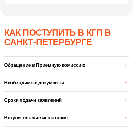
освоить другие профессии:
КАК ПОСТУПИТЬ В КГП В
САНКТ-ПЕТЕРБУРГЕ
Обращение в Приемную комиссию
+
Необходимые документы
+
Сроки подачи заявлений
+
Фармацевт-аналитик
Медицинский
представител
Вступительные испытания
+
Играют ключевую роль в соблюдении
стандартов фармацевтической
Профессия для амби
промышленности.
совместите медицин