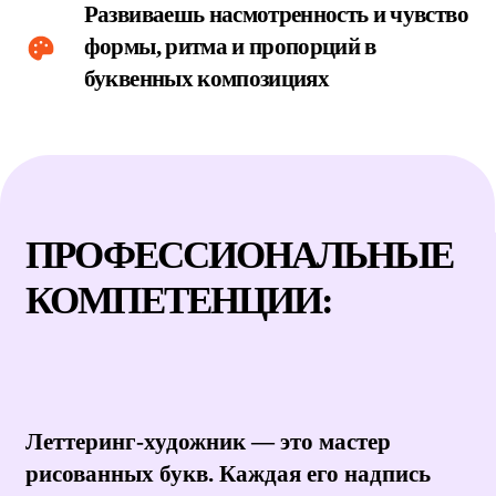
Леттеринг-художник — это мастер
рисованных букв. Каждая его надпись
существует в единственном экземпляре. В
отличие от шрифтов на компьютере, его
буквы дышат, у них есть характер и
настроение. В его профессии встречаются
каллиграфия, графика, типографика и
арт-дизайн.
Сегодня обучение на леттеринг-
художника в Санкт-Петербурге — это
возможность получить редкую
творческую специальность, которая
высоко ценится в брендинге и рекламе.
Уникальный леттеринг делает бренд