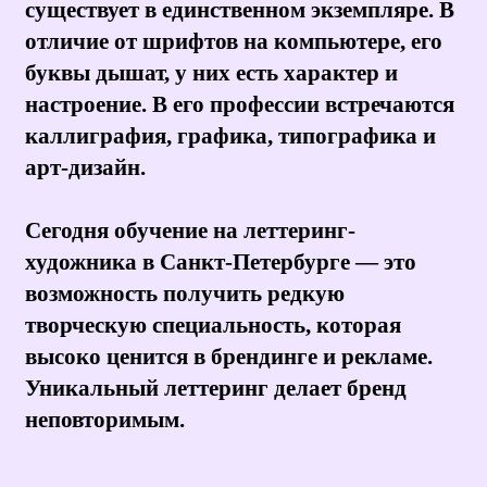
неповторимым.
Знание истории
каллиграфии и леттеринга,
основных стилей и школ
Владение различными
техниками ручного рисования
букв (брашпен, перо, маркер)
Понимание анатомии шрифта