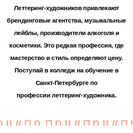
После обучения ты
сможешь работать
леттеринг-художником в
дизайн-студии,
брендинговом агентстве,
на фрилансе, а со временем
— дорасти до шрифтового
дизайнера или арт-
директора.