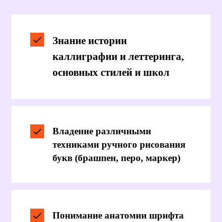
и правил построения
шрифтовых композиций
Навыки оцифровки ручных
надписей в вектор и создания
цифровых шрифтов
Ориентация в современных
трендах леттеринга и
каллиграфии