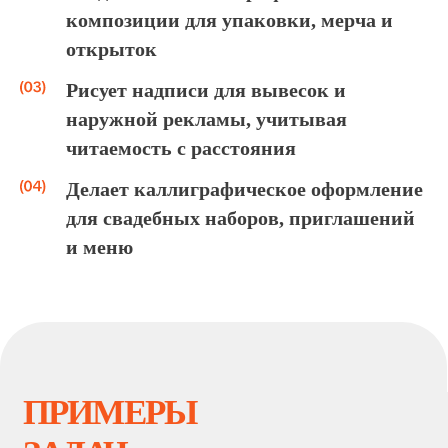
надпись в Illustrator
композиции для упаковки, мерча и
открыток
Рисует надписи для вывесок и
создавать шрифтовую
наружной рекламы, учитывая
композицию для этикетки
читаемость с расстояния
крафтового лимонада в
винтажной стилистике
Делает каллиграфическое оформление
для свадебных наборов, приглашений
и меню
рисовать именные конверты для
пригласительных на свадьбу в
каллиграфическом стиле