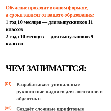
ПРИМЕ
Р
Ы
ЗАДАЧ
В процессе работы ты будешь
рисовать кастомную надпись для
логотипа сыроварни в стиле rustic
Разрабатывает уникальные
рукописные надписи для логотипов и
айдентики
делать леттеринг для футболки
Создаёт сложные шрифтовые
мерча и оцифровывать готовую