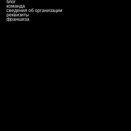
ответим за 1 будний день
priem@biscollege.ru
197198, Санкт-Петербург,
Большой пр. П.С., д. 43