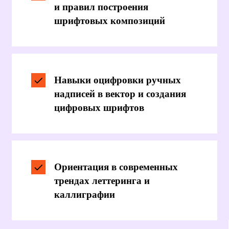
В Колледже городских предпринимателей
(КГП) в Санкт-Петербурге вы можете
освоить профессию
Леттеринг-художник
по
специальности
Дизайн.
По окончании вы получите диплом
государственного образца, который
позволит работать в брендинговых
агентствах, дизайн-студиях, на фрилансе,
создавать кастомные надписи для
музыкантов, блогеров и крупных брендов.
Обучение проходит в очном формате,
а сроки зависят от вашего образования:
1 год 10 месяцев — для выпускников 11
классов
2 года 10 месяцев — для выпускников 9