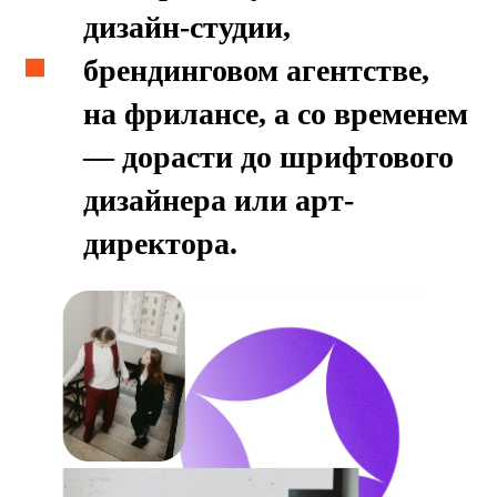
специальность и развитие
практических навыков
5 семестр. Погружение в
профессию, отработка
навыков леттеринга
6 семестр. Полное погружение
в профессию, реальный опыт,
подготовка к защите
дипломной работы
1 семестр. Развитие