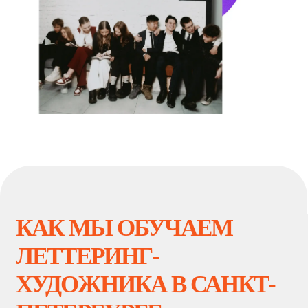
профессиональной культуры и
художественного вкуса
2 семестр. Углубление в
специальность и развитие
практических навыков
3 семестр. Погружение в
профессию, отработка
навыков леттеринга
4 семестр. Полное погружение
в профессию, реальный опыт,
подготовка к защите
дипломной работы