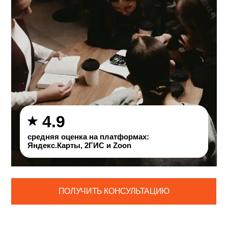
ЗДЕСЬ ТЫ:
4.9
Погружаешься в искусство
средняя оценка на платформах:
рисованных букв и учишься создавать
Яндекс.Карты, 2ГИС и Zoon
Создаёшь кастомные шрифтовые
композиции для логотипов, упаковки,