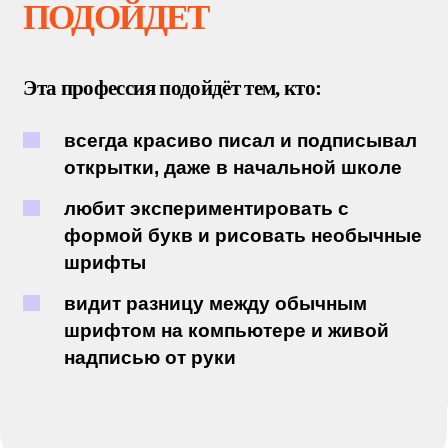
лейблы, производители алкоголя и
косметики. Это редкая профессия, где
мастерство и стиль определяют цену.
Поступай в колледж на обучение в
Санкт-Петербурге по
профессии
леттеринг-художника
.
ТВОЯ КАРЬЕРА П
О
СЛЕ
КОЛЛЕДЖА
В Колледже городских