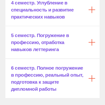
Сроки подачи заявлений
Вступительные испытания
На базе 9 классов,
На базе 11 классов,
очно
очно