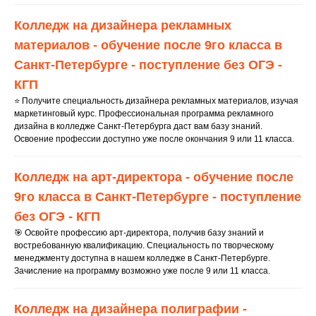
Колледж на дизайнера рекламных
УЗ
Н
АЙТЕ
материалов - обучение после 9го класса в
Санкт-Петербурге - поступление без ОГЭ -
ПОДРОБНОСТИ
КГП
⭐ Получите специальность дизайнера рекламных материалов, изучая
О ПОСТУПЛ
Е
НИИ
маркетинговый курс. Профессиональная программа рекламного
дизайна в колледже Санкт-Петербурга даст вам базу знаний.
Освоение профессии доступно уже после окончания 9 или 11 класса.
Ответим на все вопросу
по поводу поступления
Колледж на арт-директора - обучение после
9го класса в Санкт-Петербурге - поступление
без ОГЭ - КГП
🎯 Освойте профессию арт-директора, получив базу знаний и
востребованную квалификацию. Специальность по творческому
менеджменту доступна в нашем колледже в Санкт-Петербурге.
Зачисление на программу возможно уже после 9 или 11 класса.
ПОЛУЧИТЬ КОНСУЛЬТАЦИЮ
Колледж на дизайнера полиграфии -