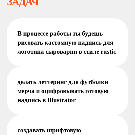
КОМУ
ПОД
О
ЙДЕТ
Эта профессия подойдёт тем, кто:
всегда красиво писал и подписывал
открытки, даже в начальной школе
любит экспериментировать с
формой букв и рисовать необычные
шрифты
видит разницу между обычным
шрифтом на компьютере и живой
надписью от руки