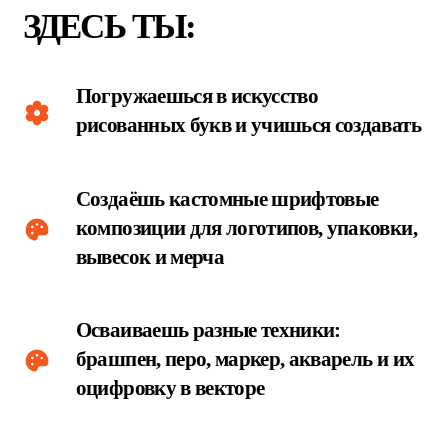
ПОЛУЧИТЬ КОНСУЛЬТАЦИЮ
вывесок и мерча
Осваиваешь разные техники:
брашпен, перо, маркер, акварель и их
оцифровку в векторе
Развиваешь насмотренность и чувство
формы, ритма и пропорций в
буквенных композициях
ПРО
Ф
ЕССИ
О
НАЛЬНЫЕ
КОМПЕТ
Е
НЦИИ: