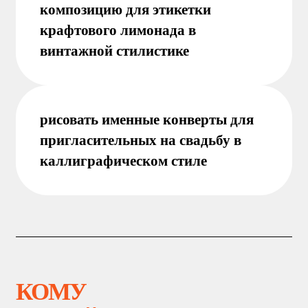
ПОЧЕМУ ПРОФ
Е
ССИЯ
ВОСТ
Р
ЕБОВАНА
В эпоху компьютерных шрифтов и
искусственного интеллекта ручная
работа с буквами особенно ценится.
Уникальный леттеринг делает бренд
узнаваемым, а продукт эксклюзивным.
Леттеринг-художников привлекают
брендинговые агентства, музыкальные