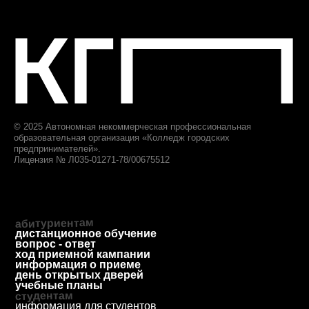
приемная комиссия
+7 (812) 615-86-17
8 (800) 707-75-36
ответим за 1 будний день
priem@biscollege.ru
197198, Санкт-Петербург,
Большой пр. П.С., д. 43