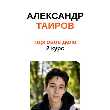
ВРЕМЯ УЧЁБЫ.
АЛЕКСАНДР
ТВОЁ БУДУЩЕЕ
ТАИРОВ
НАЧИНАЕТСЯ ЗДЕСЬ.
ХОЧУ УЧАСТВОВАТЬ
торговое дело
2 курс