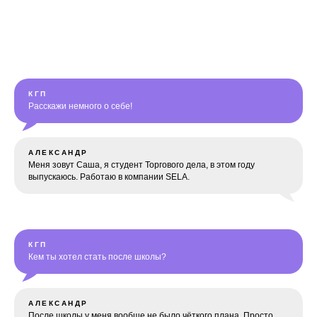
КГП
Расскажи немного о себе!
АЛЕКСАНДР
Меня зовут Саша, я студент Торгового дела, в этом году
выпускаюсь. Работаю в компании SELA.
ПРО ПРАКТИКУ И
ОФФЕР
КГП
Кем ты хотел стать после школы?
АЛЕКСАНДР
После школы у меня вообще не было чёткого плана. Просто