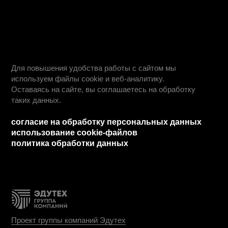
ход приемной кампании
информация о приеме
день открытых дверей
учебные планы
студентам
информация для студентов
преподаватели
оплата обучения
обучение профессии
обучение по специальностям
как проходит обучение
о нас
работодателям
о нас
блог
команда
сведения об организации
реквизиты
франшиза