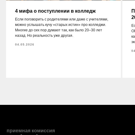
4 мифа о поступлении в колледж
П
2
Если поговорить с родителями или даже с учителями,
можно услышать кучу «старых истин» про колледжи.
Ес
Многие до сих пор думают так, как было 20–30 лет
О
назад. Но реальность уже другая.
к
э
04.05.2026
0