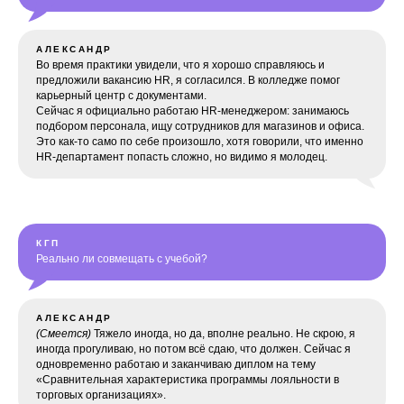
АЛЕКСАНДР
Во время практики увидели, что я хорошо справляюсь и
предложили вакансию HR, я согласился. В колледже помог
карьерный центр с документами.
Сейчас я официально работаю HR-менеджером: занимаюсь
подбором персонала, ищу сотрудников для магазинов и офиса.
Это как-то само по себе произошло, хотя говорили, что именно
HR-департамент попасть сложно, но видимо я молодец.
КГП
Реально ли совмещать с учебой?
АЛЕКСАНДР
(Смеется)
Тяжело иногда, но да, вполне реально. Не скрою, я
иногда прогуливаю, но потом всё сдаю, что должен. Сейчас я
одновременно работаю и заканчиваю диплом на тему
«Сравнительная характеристика программы лояльности в
торговых организациях».