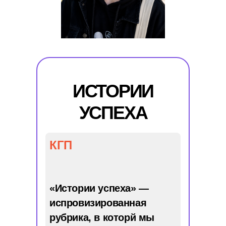
ИСТО
Р
ИИ
УСПЕХА
КГ
П
«Истории успеха» —
испровизированная
рубрика, в которй мы