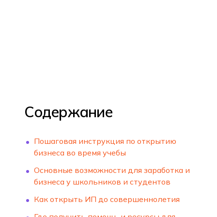
ЭКЗАМЕНОВ, ДИПЛОМ
ГОСОБРАЗЦА И СТАРТ
Приемная комиссия: +7 (812) 615-86-17 | pri
КАРЬЕРЫ УЖЕ ВО
ВРЕМЯ УЧЁБЫ.
Содержание
ТВОЁ БУДУЩЕЕ
Пошаговая инструкция по открытию
НАЧИНАЕТСЯ ЗДЕСЬ.
бизнеса во время учебы
ХОЧУ УЧАСТВОВАТЬ
Основные возможности для заработка и
бизнеса у школьников и студентов
Как открыть ИП до совершеннолетия
Где получить помощь и ресурсы для