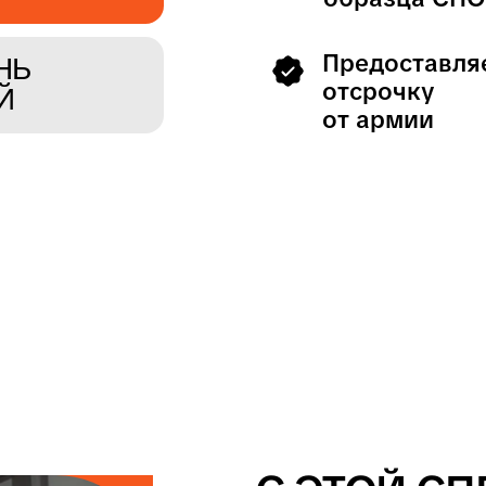
С ЭТОЙ СПЕЦИАЛЬНОСТЬЮ Т
СМОЖЕШЬ СТРОИТЬ КАРЬЕРУ
ТУРФИРМЕ, ОТЕЛЕ ИЛИ ИВЕНТ
АГЕНТСТВЕ
Ты сможешь устроиться в отель или
турфирму, открыть свой мини-отель,
запустить собственное турагентство ил
работать гидом на себя
Туризм — путь к стабильному доходу
и финансовой независимости