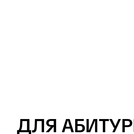
ПЛАНИРУЕШЬ ОТКРЫТЬ
СОБСТВЕННЫЙ ПРОЕКТ
хостел, гастропространство или
туристическую компанию — и хочешь
выстроить его не на эмоциях,
а на расчётах и системе
ВИДИШЬ В ГОСТЕПРИИМСТВЕ
СТРАТЕГИЧЕСКУЮ ОТРАСЛЬ
ГОРОДСКОЙ ЭКОНОМИКИ
где сильный сервис увеличивает поток
туристов, инвестиции и репутацию
региона
МЕЧТАЕШЬ ОТКРЫТЬ СОБСТВЕННОЕ
ДЕЛО