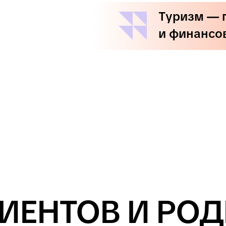
ТЕБЕ ИНТЕРЕСНО УПРАВЛЯТЬ
ОПЕРАЦИОННЫМИ ПРОЦЕССАМИ
бронирования, сервис, персонал —
и превращать поток гостей в устойчивый
доход
У ТЕБЯ ЕСТЬ ОПЫТ РАБОТЫ В СФЕРЕ
СЕРВИСА
и ты хочешь вырасти до управляющей
должности