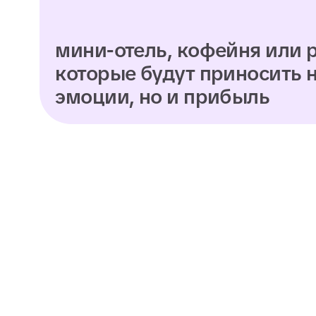
КОЛЛЕДЖА?
работая на себя
Разра
эконо
рассч
и стр
Созд
кафе,
прос
и по
Прое
форм