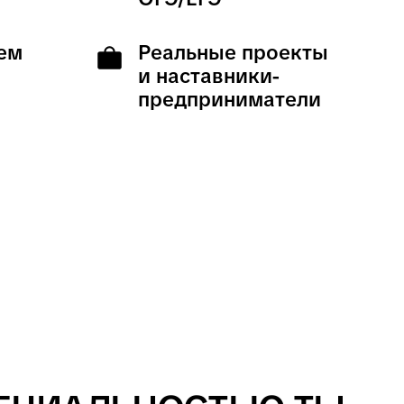
Ы
 В
-
и