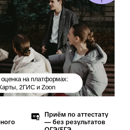
ту
в
ы