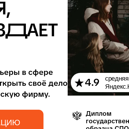
е
средняя оценка на платформах:
4.9
дело
Яндекс.Карты, 2ГИС и Zoon
Диплом
Приём по аттеста
государственного
— без результато
образца СПО
ОГЭ/ЕГЭ
Предоставляем
Реальные проект
отсрочку
и наставники-
от армии
предприниматели