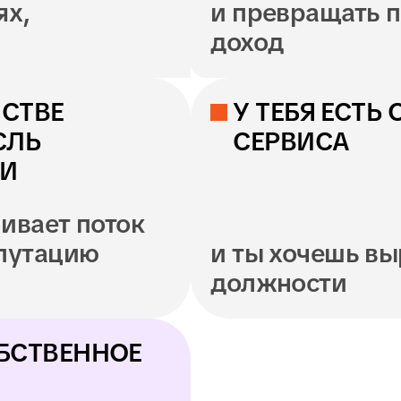
переговоров
отелей
05
06
Планирование
и
туров
Клиентский серв