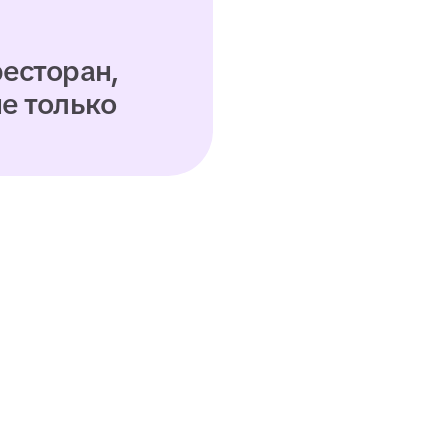
работая в найме
ботка бизнес-планов: умение просчитать
мику проекта от кофейни до ресторана,
итать расходы, доходы, точку безубыточности
атегию выхода в прибыль
ание концепций заведений: разработка идей
 ресторанов, гастробаров и городских
транств с уникальной атмосферой
зиционированием
ктирование клиентского опыта: продумывани
атов сервиса, сценариев посещения и «фишек