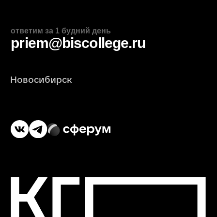
Экскурсия в КГП — это возможность
увидеть проекты студентов, поговорит
с наставниками и понять, подходит ли
тебе этот путь
ЗАПИСАТЬСЯ НА ЭКСКУРСИЮ
Задать вопрос в
WhatsApp
Telegram
Дополнительное