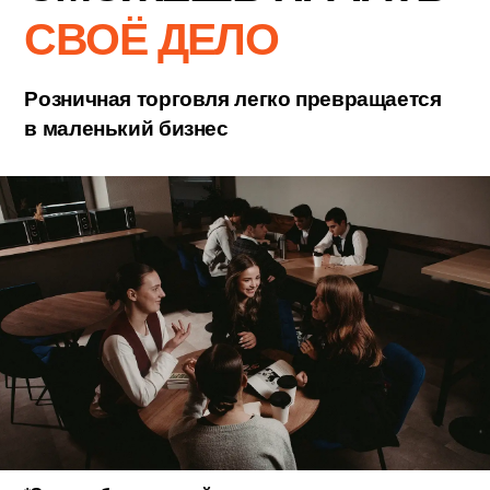
КЕМ МОГУ РАБОТАТЬ
продавец-консультант
товаровед
администратор
специалист по клиентскому сервису
менеджер розничной точки
начинающий предприниматель
СУТЬ
ты не просто учишься — выполняешь
задачи, которые замечают работодатели