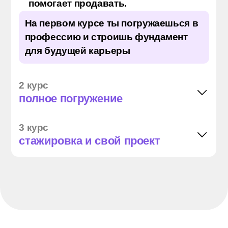
Осваиваешь базовые школьные
предметы: русский язык, математику,
историю.
Они необходимы для работы с
данными — помогают четко
формулировать мысли, проводить
точные расчеты, понимать контекст.
Изучаешь основы розничной
торговли: как устроен рынок, с чем
работает специалист и какими
знаниями должен обладать;
Осваиваешь предпринимательство и
финансовую грамотность;
Понимаешь, как психология общения