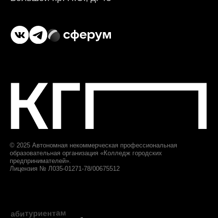
+7 (812) 615-86-17
8 (800) 707-75-36
ответим за 1 будний день
priem@biscollege.ru
197198, Санкт-Петербург,
Большой пр. П.С., д. 43