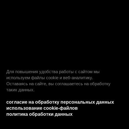
день открытых дверей
учебные планы
студентам
информация для студентов
преподаватели
оплата обучения
обучение профессии
обучение по специальностям
как проходит обучение
о нас
работодателям
о нас
блог
команда
сведения об организации
реквизиты
франшиза