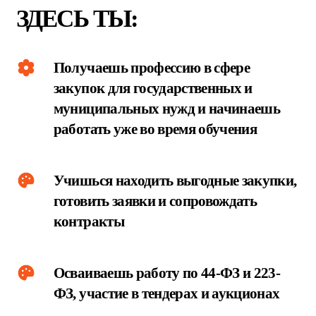
ПОЛУЧИТЬ КОНСУЛЬТАЦИЮ
Учишься находить выгодные закупки,
готовить заявки и сопровождать
контракты
Осваиваешь работу по 44-ФЗ и 223-
ФЗ, участие в тендерах и аукционах
Строишь базу для карьеры в сфере
закупок и тендерного сопровождения
ПРО
Ф
ЕССИ
О
НАЛЬНЫЕ
КОМПЕТ
Е
НЦИИ: