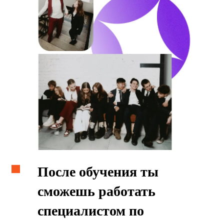
с основами профессии
3 семестр. Развитие
профессиональной культуры и
правового мышления
4 семестр. Углубление в
специальность и развитие
практических навыков
5 семестр. Погружение в
профессию, отработка
навыков тендерной работы
6 семестр. Полное погружение