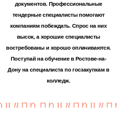
После обучения ты
сможешь работать
специалистом по
госзакупкам в
коммерческой компании,
тендерным менеджером в
консалтинговой фирме,
сотрудником контрактной
службы в госоргане, а
также развиваться до
руководителя тендерного