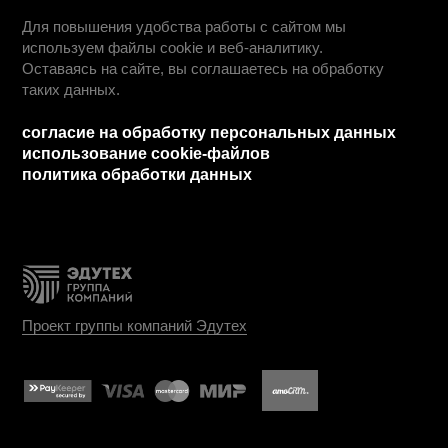
© 2025 Автономная некоммерческая профессиональная
образовательная организация «Колледж городских
предпринимателей».
Лицензия № Л035-01271-78/00675512
абитуриентам
дистанционное обучение
вопрос - ответ
ход приемной кампании
информация о приеме
день открытых дверей
учебные планы
студентам
информация для студентов
преподаватели
оплата обучения
обучение профессии