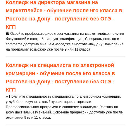
Колледж на директора магазина на
маркетплейсе - обучение после 9го класса в
Ростове-на-Дону - поступление без ОГЭ -
КГП
🛍️ Освойте профессию директора магазина на маркетплейсе, получив
базу знаний и востребованную квалификацию. Специальность по e-
commerce доступна в нашем колледже в Ростове-на-Дону. Зачисление
на программу возможно уже после 9 или 11 класса.
УЗ
Н
АЙТЕ
Колледж на специалиста по электронной
коммерции - обучение после 9го класса в
ПОДРОБНОСТИ
Ростове-на-Дону - поступление без ОГЭ -
КГП
О ПОСТУПЛ
Е
НИИ
⭐ Получите специальность специалиста по электронной коммерции,
углублённо изучая важный курс интернет-торговли.
Профессиональная программа e-commerce в колледже Ростова-на-
Ответим на все вопросу
Дону даст вам базу знаний. Освоение профессии доступно уже после
по поводу поступления
окончания 9 или 11 класса.