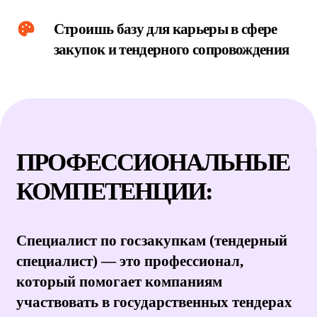
Специалист по госзакупкам (тендерный
специалист) — это профессионал,
который помогает компаниям
участвовать в государственных тендерах
или сам организует закупки для
государственных и муниципальных
нужд. Он ищет подходящие торги,
готовит заявки, сопровождает контракты.
Профессия находится на стыке
юридического права, экономики и
документооборота.
Сегодня обучение на специалиста по
госзакупкам в Ростове-на-Дону — это
возможность получить редкую и
высокооплачиваемую профессию на
стыке права и бизнеса.