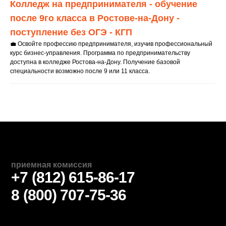
Колледж на предпринимателя - обучение
после 9го класса в Ростове-на-Дону -
поступление без ОГЭ - КГП
💼 Освойте профессию предпринимателя, изучив профессиональный
курс бизнес-управления. Программа по предпринимательству
ПОЛУЧИТЬ КОНСУЛЬТАЦИЮ
доступна в колледже Ростова-на-Дону. Получение базовой
специальности возможно после 9 или 11 класса.
Приемная комиссия: +7 (812) 615-86-17