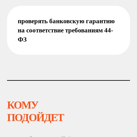
ПОЧЕМУ ПРОФ
Е
ССИЯ
ВОСТ
Р
ЕБОВАНА
Государство и крупные компании
закупают товары, работы и услуги
через тендеры на сотни миллиардов
рублей каждый год. Но участвовать в
тендерах сложно: нужны знания
законов, электронных площадок,
документов. Профессиональные
тендерные специалисты помогают