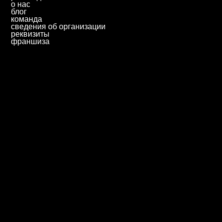
ответим за 1 будний день
priem@biscollege.ru
344002, Ростов-на-Дону,
Газетный переулок, 55А