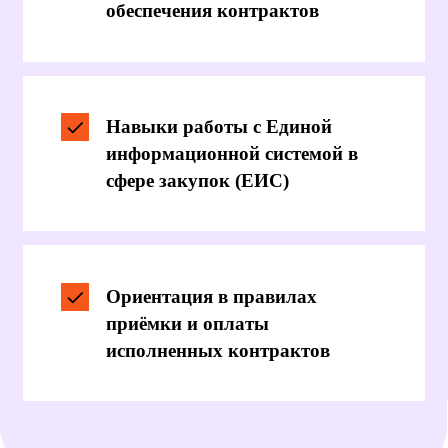
В К
олледже городских предпринимателей
(КГП) в Ростове-на-Дону вы можете освоить
профессию
Специалист по госзакупкам
по
специальности
Торговое дело
.
По окончании вы получите диплом
государственного образца, который
позволит работать в тендерных отделах
компаний, консалтинговых фирмах,
госучреждениях, на фрилансе.
Обучение проходит в очном формате,
а сроки зависят от вашего образования:
1 год 10 месяцев — для выпускников 11
классов
2 года 10 месяцев — для выпускников 9
классов