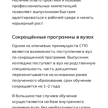
Наличие опыта практики и базовых
профессиональных компетенций
позволяет выпускникам быстрее
адаптироваться к рабочей среде и начать
карьерный рост.
Сокращённые программы в вузах
Одним из ключевых преимуществ СПО
является возможность поступления в вуз
по сокращенной программе. Выпускник
Ещё статьи
колледжа поступает в вуз на родственную
специальность, часть дисциплин
перезачитывается на основании ранее
полученного образования, срок обучения
сокращается на 1–2 года.
В большинстве случаев обучение
ЛОНГРИД
ЛОНГРИД
осуществляется на базе внутреннего
экзамена вуза, без необходимости сдачи