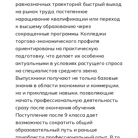
равнозначных траекторий: быстрый выход
на рынок труда, постепенное
наращивание квалификации или переход
к высшему образованию через
сокращенные программы. Колледжи
торгово-экономического профиля
ориентированы на практическую
подготовку, что делает их особенно
Присоединяйтесь к нам в социальных сетях, чтобы
актуальными в условиях растущего спроса
получить больше полезных советов и материалов о
бизнесе! Мы делимся кейсами, реальными
на специалистов среднего звена.
историями успеха и практическими рекомендациями,
Выпускники получают не только базовые
которые помогут вам идти вперёд.
знания в области экономики и коммерции,
но и прикладные навыки, позволяющие
Подписывайтесь, чтобы быть в курсе новых
возможностей! 🚀
начать профессиональную деятельность
сразу после окончания обучения.
Поступление после 9 класса дает
возможность сократить общий
образовательный путь и раньше
приобрести профессиональный опыт. В то