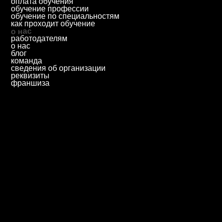
© 2025 Автономная некоммерческая профессиональная
образовательная организация «Колледж городских
предпринимателей».
Лицензия № Л035-01271-78/00675512
абитуриентам
дистанционное обучение
вопрос - ответ
ход приемной кампании
информация о приеме
день открытых дверей
учебные планы
студентам
информация для студентов
преподаватели
оплата обучения
обучение профессии
обучение по специальностям
как проходит обучение