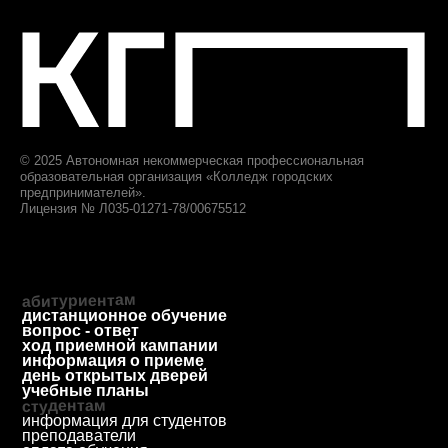
ответим за 1 будний день
priem@biscollege.ru
197198, Санкт-Петербург,
Большой пр. П.С., д. 43