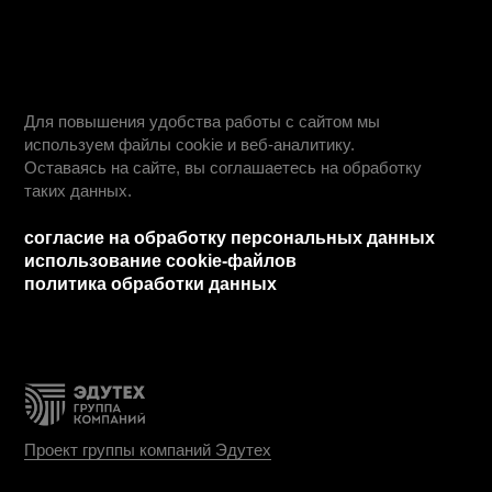
о нас
работодателям
о нас
блог
команда
сведения об организации
реквизиты
франшиза