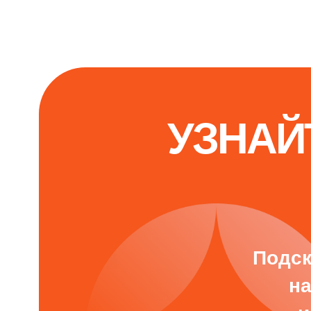
оплата обучения
обучение профессии
обучение по специальностям
как проходит обучение
о нас
работодателям
о нас
блог
команда
сведения об организации
реквизиты
франшиза