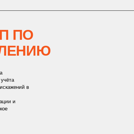
ГП ПО
ВЛЕНИЮ
а
 учёта
искажений в
ации и
кое