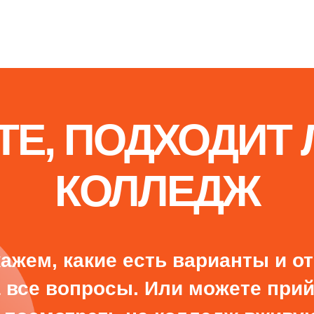
ответим за 1 будний день
priem@biscollege.ru
197198, Санкт-Петербург,
Большой пр. П.С., д. 43