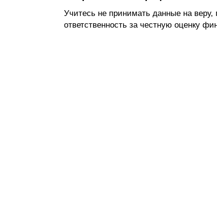
ПОСЕТ
Учитесь не принимать данные на веру, 
ответственность за честную оценку фи
Приемная комисс
абитуриентам
дистанционное обучение
вопрос - ответ
ход приемной кампании
информация о приеме
день открытых дверей
учебные планы
студентам
информация для студентов
преподаватели