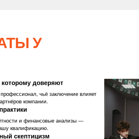
АТЫ У
ОДХОДИТ ЛИ ВАМ
ЛЛЕДЖ
есть варианты и ответим
, которому доверяют
ы. Или можете прийти
 профессионал, чьё заключение влияет
 на колледж вживую.
партнёров компании.
практики
чётности и финансовые анализы —
 КОНСУЛЬТАЦИЮ
вашу квалификацию.
ный скептицизм