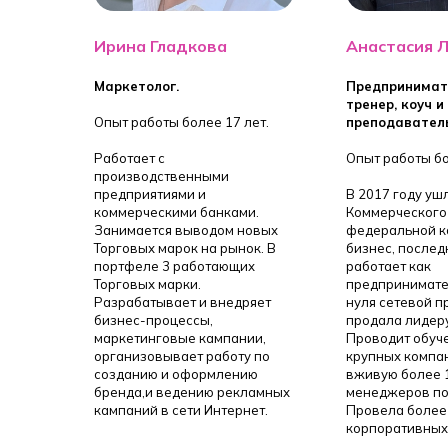
Ирина Гладкова
Анастасия 
Маркетолог.
Предпринимате
тренер, коуч и
Опыт работы более 17 лет.
преподавател
Работает с
Опыт работы бо
производственными
предприятиями и
В 2017 году уш
коммерческими банками.
Коммерческого
Занимается выводом новых
федеральной к
Торговых марок на рынок. В
бизнес, послед
портфеле 3 работающих
работает как
Торговых марки.
предпринимате
Разрабатывает и внедряет
нуля сетевой п
бизнес-процессы,
продала лидеру
маркетинговые кампании,
Проводит обуч
организовывает работу по
крупных компа
созданию и оформлению
вживую более 
бренда,и ведению рекламных
менеджеров по
кампаний в сети Интернет.
Провела более
корпоративных