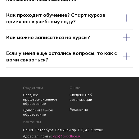
Как проходит обучение? Старт курсов
привязан к учебному году?
Как можно записаться на курсы?
Если у меня ещё остались вопросы, то как с
вами связаться?
Студентам
О нас
Среднее
Сведения об
профессиональное
организации
образование
Реквизиты
Дополнительное
образование
Контакты
Санкт-Петербург, Большой пр. ПС, 43, 5 этаж
Адрес эл. почты:
dpo@biscollege.ru